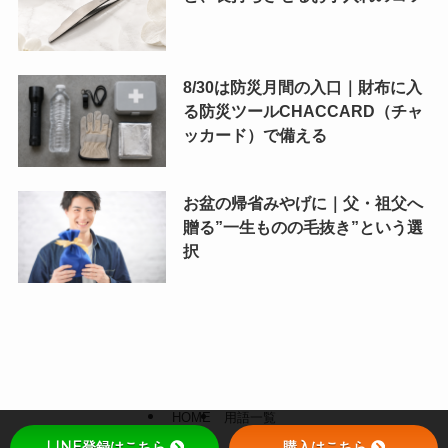
8/30は防災月間の入口｜財布に入
る防災ツールCHACCARD（チャ
ッカード）で備える
お盆の帰省みやげに｜父・祖父へ
贈る”一生ものの毛抜き”という選
択
HOME
用語一覧
LINE登録はこちら
購入はこちら