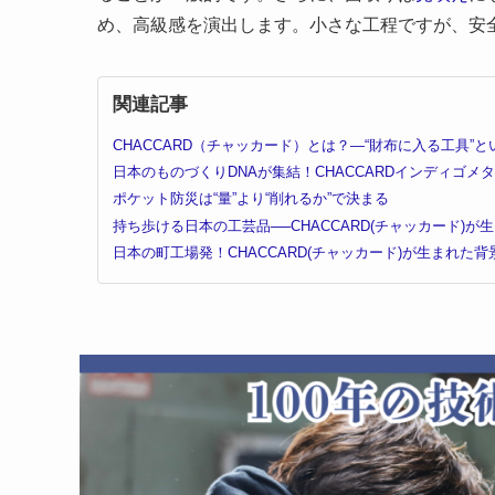
め、高級感を演出します。小さな工程ですが、安
関連記事
CHACCARD（チャッカード）とは？—“財布に入る工具”
日本のものづくりDNAが集結！CHACCARDインディゴメ
ポケット防災は“量”より“削れるか”で決まる
持ち歩ける日本の工芸品──CHACCARD(チャッカード)が
日本の町工場発！CHACCARD(チャッカード)が生まれた