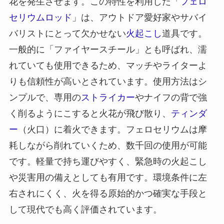
花を発生させます。この特性を利用した「
フェロ
セリウムロッド
」は、アウトドア愛好家やサバイ
バリストにとって欠かせない
火起こし
道具です。
一般的に「ファイヤースチール」とも呼ばれ、濡
れていても使用できるため、マッチやライターよ
りも信頼性が高いとされています。使用方法はシ
ンプルで、専用の
ストライカー
やナイフの背で強
く削るようにこすると火花が飛び散り、
ティンダ
ー
（火口）に着火できます。フェロセリウムは摩
耗しながら削れていくため、数千回の使用が可能
です。軽量で持ち運びやすく、緊急時の火起こし
や災害用の備えとしても有用です。環境条件に左
右されにくく、火を得る原始的かつ確実な手段と
して現代でも高く評価されています。