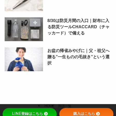
8/30は防災月間の入口｜財布に入
る防災ツールCHACCARD（チャ
ッカード）で備える
お盆の帰省みやげに｜父・祖父へ
贈る”一生ものの毛抜き”という選
択
HOME
用語一覧
LINE登録はこちら
購入はこちら