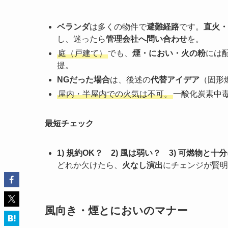
ベランダ
は多くの物件で
避難経路
です。
直火・
し、迷ったら
管理会社へ問い合わせ
を。
庭（戸建て）
でも、
煙・におい・火の粉
には
提。
NGだった場合
は、後述の
代替アイデア
（固形
屋内・半屋内での火気は不可。
一酸化炭素中
最短チェック
1) 規約OK？ 2) 風は弱い？ 3) 可燃物と
どれか欠けたら、
火なし演出
にチェンジが賢明
風向き・煙とにおいのマナー