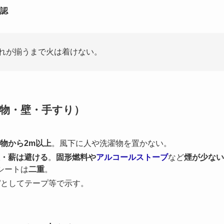
認
れが揃うまで火は着けない。
物・壁・手すり）
物から2m以上
。風下に人や洗濯物を置かない。
・薪は避ける
。
固形燃料や
アルコールストーブ
など
煙が少ない
シートは
二重
。
”としてテープ等で示す。