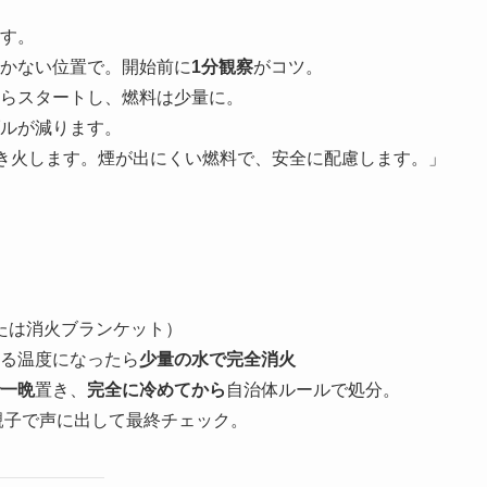
す。
かない位置で。開始前に
1分観察
がコツ。
らスタートし、燃料は少量に。
ルが減ります。
き火します。煙が出にくい燃料で、安全に配慮します。」
または消火ブランケット）
れる温度になったら
少量の水で完全消火
一晩
置き、
完全に冷めてから
自治体ルールで処分。
親子で声に出して最終チェック。