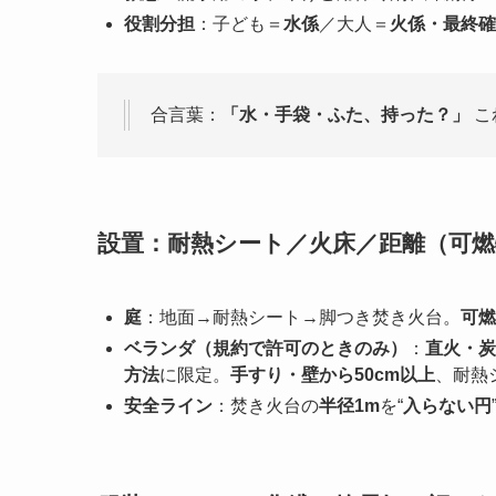
役割分担
：子ども＝
水係
／大人＝
火係・最終確
合言葉：
「水・手袋・ふた、持った？」
こ
設置：耐熱シート／火床／距離（可燃
庭
：地面→耐熱シート→脚つき焚き火台。
可燃
ベランダ（規約で許可のときのみ）
：
直火・炭
方法
に限定。
手すり・壁から50cm以上
、耐熱
安全ライン
：焚き火台の
半径1m
を“
入らない円