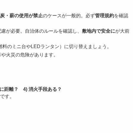
炭・薪の使用が禁止
のケースが一般的。必ず
管理規約
を確認
配慮が必要。自治体のルールを確認し、
敷地内で安全に
が大前
燃料のミニ台やLEDランタン）に切り替えましょう。
毒や火災の危険があります。
十分に距離？ 4) 消火手段ある？
です。