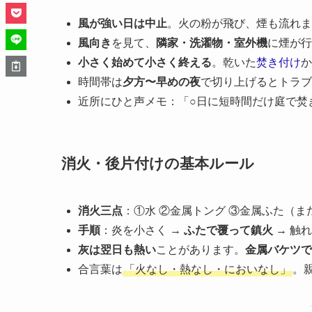
風が強い日は中止
。火の粉が飛び、煙も流れま
風向き
を見て、
隣家・洗濯物・室外機
に煙が行
小さく始めて小さく終える
。乾いた
焚き付け
か
時間帯は
夕方〜早めの夜
で切り上げるとトラブ
近所にひと声メモ：「○日に短時間だけ庭で焚
消火・後片付けの基本ルール
消火三点
：①水 ②金属トング ③金属ふた（
手順
：炎を小さく →
ふたで覆って鎮火
→ 触
灰は翌日も熱い
ことがあります。
金属バケツで
合言葉は
「火なし・熱なし・においなし」
。