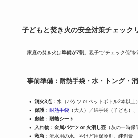
子どもと焚き火の安全対策チェック
家庭の焚き火は
準備が7割
。親子で“チェック係”
事前準備：耐熱手袋・水・トング・
消火3点
：水（バケツ or ペットボトル2本以
保護
：
耐熱手袋
（大人）／綿手袋（子ども）、
敷物
：
耐熱シート
入れ物
：
金属バケツ or 火消し壺
（灰の一時保
救急
：流水用の水、やけど用保冷剤、絆創膏