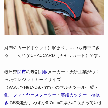
財布のカードポケットに収まり、いつも携帯でき
る——それがCHACCARD（チャッカード）です。
岐阜県
関市
の老舗
刃物
メーカー・天研工業がつく
ったクレジットカードサイズ
（W55.7×H91×D8.7mm）のマルチツール。鋸・
鉋
・
ファイヤースターター
・
麻紐カッター
・
栓抜
き
の5機能が、わずか8.7mmの厚みに収まっていま