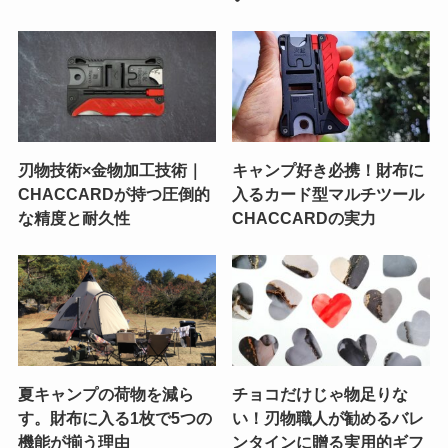
刃物技術×金物加工技術｜
キャンプ好き必携！財布に
CHACCARDが持つ圧倒的
入るカード型マルチツール
な精度と耐久性
CHACCARDの実力
夏キャンプの荷物を減ら
チョコだけじゃ物足りな
す。財布に入る1枚で5つの
い！刃物職人が勧めるバレ
機能が揃う理由
ンタインに贈る実用的ギフ