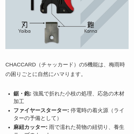
CHACCARD（チャッカード）の5機能は、梅雨時
の困りごとに自然にハマります。
鋸・鉋:
強風で折れた小枝の処理、応急の木材
加工
ファイヤースターター:
停電時の着火源（ライ
ターの予備として）
麻紐カッター:
雨で濡れた荷物の紐切り、養生