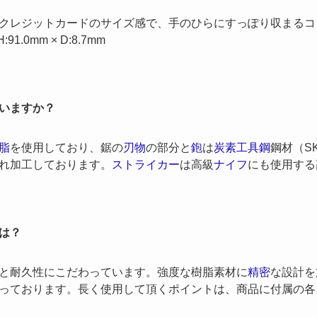
クレジットカードのサイズ感で、手のひらにすっぽり収まるコ
91.0mm × D:8.7mm
いますか？
脂
を使用しており、鋸の
刃物
の部分と
鉋
は
炭素工具鋼
鋼材（S
れ加工しております。
ストライカー
は高級
ナイフ
にも使用する
は？
と耐久性にこだわっています。強度な樹脂素材に
精密
な設計を
っております。長く使用して頂くポイントは、商品に付属の各