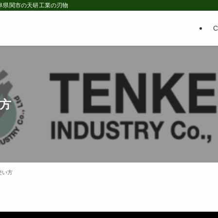
 岐阜県関市の天研工業の刃物
い方
使い方