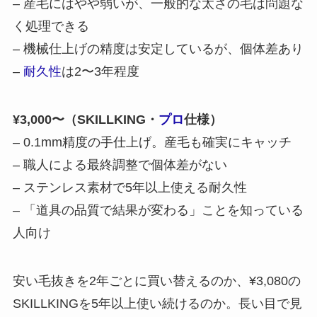
– 産毛にはやや弱いが、一般的な太さの毛は問題な
く処理できる
– 機械仕上げの精度は安定しているが、個体差あり
–
耐久性
は2〜3年程度
¥3,000〜（SKILLKING・
プロ
仕様）
– 0.1mm精度の手仕上げ。産毛も確実にキャッチ
– 職人による最終調整で個体差がない
– ステンレス素材で5年以上使える耐久性
– 「道具の品質で結果が変わる」ことを知っている
人向け
安い毛抜きを2年ごとに買い替えるのか、¥3,080の
SKILLKINGを5年以上使い続けるのか。長い目で見