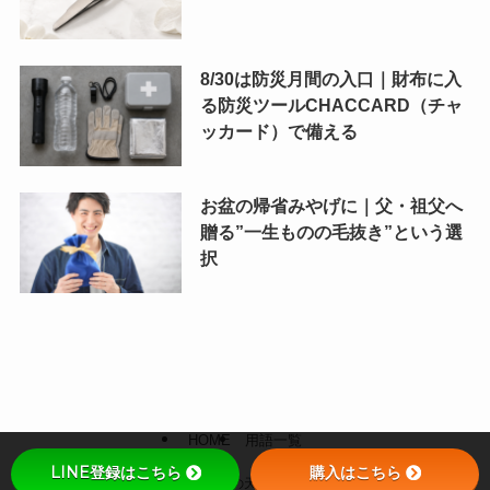
8/30は防災月間の入口｜財布に入
る防災ツールCHACCARD（チャ
ッカード）で備える
お盆の帰省みやげに｜父・祖父へ
贈る”一生ものの毛抜き”という選
択
HOME
用語一覧
LINE登録はこちら
購入はこちら
©
岐阜県関市の天研工業の刃物.