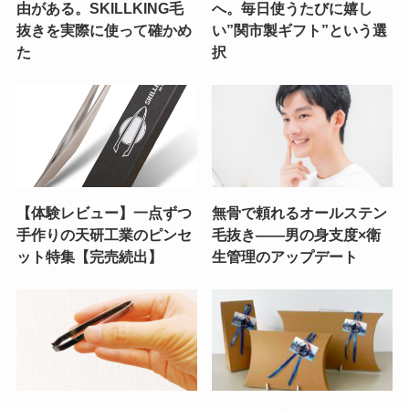
由がある。SKILLKING毛
へ。毎日使うたびに嬉し
抜きを実際に使って確かめ
い”関市製ギフト”という選
た
択
【体験レビュー】一点ずつ
無骨で頼れるオールステン
手作りの天研工業のピンセ
毛抜き——男の身支度×衛
ット特集【完売続出】
生管理のアップデート