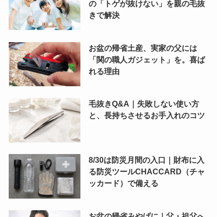
の「トゲが抜けない」を親の毛抜
きで解決
お盆の帰省土産、実家の父には
「関の職人ガジェット」を。喜ば
れる理由
毛抜きQ&A｜失敗しない使い方
と、長持ちさせるお手入れのコツ
8/30は防災月間の入口｜財布に入
る防災ツールCHACCARD（チャ
ッカード）で備える
お盆の帰省みやげに｜父・祖父へ