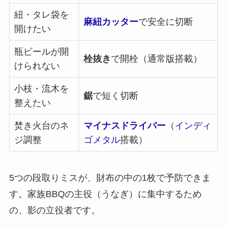
紐・タレ袋を
麻紐カッター
で安全に切断
開けたい
瓶ビールが開
栓抜き
で開栓（通常版搭載）
けられない
小枝・流木を
鋸
で短く切断
整えたい
焚き火台のネ
マイナスドライバー
（
インディ
ジ調整
ゴメタル
搭載）
5つの段取りミスが、財布の中の1枚で予防できま
す。家族BBQの主役（うなぎ）に集中するため
の、影の立役者です。