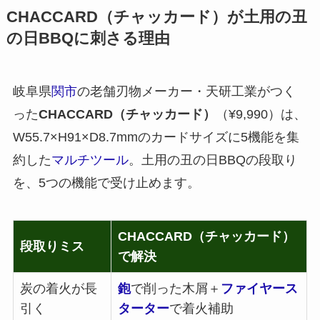
CHACCARD（チャッカード）が土用の丑
の日BBQに刺さる理由
岐阜県
関市
の老舗刃物メーカー・天研工業がつく
った
CHACCARD（チャッカード）
（¥9,990）は、
W55.7×H91×D8.7mmのカードサイズに5機能を集
約した
マルチツール
。土用の丑の日BBQの段取り
を、5つの機能で受け止めます。
CHACCARD（チャッカード）
段取りミス
で解決
炭の着火が長
鉋
で削った木屑＋
ファイヤース
引く
ターター
で着火補助