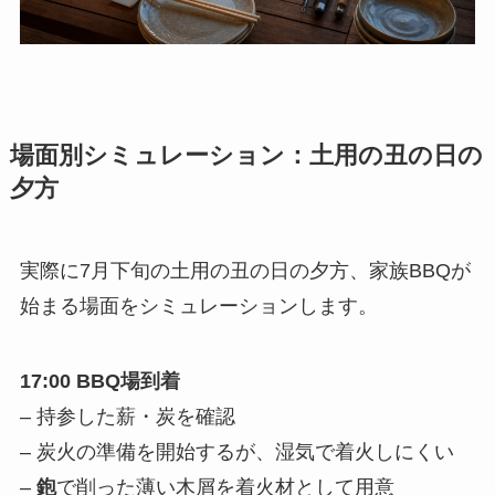
場面別シミュレーション：土用の丑の日の
夕方
実際に7月下旬の土用の丑の日の夕方、家族BBQが
始まる場面をシミュレーションします。
17:00 BBQ場到着
– 持参した薪・炭を確認
– 炭火の準備を開始するが、湿気で着火しにくい
–
鉋
で削った薄い木屑を着火材として用意