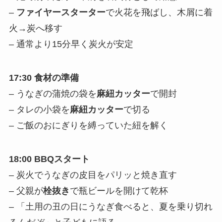
–
ファイヤースターター
で火花を飛ばし、木屑に着
火→炭へ移す
– 通常より15分早く炭火が安定
17:30 食材の準備
– うなぎの蒲焼の袋を
麻紐カッター
で開封
– タレの小袋を
麻紐カッター
で切る
– ご飯のおにぎりを縛っていた紐を解く
18:00 BBQスタート
– 炭火でうなぎの皮目をパリッと焼き直す
– 父親が
栓抜き
で瓶ビールを開けて乾杯
– 「土用の丑の日にうなぎ食べると、夏を乗り切れ