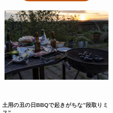
土用の丑の日BBQで起きがちな”段取りミ
ス”